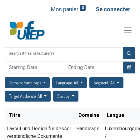
0
Mon panier
Se connecter
Domain: Handicaps
Language: All
Segment: All
Target Audience: All
Sort by
Titre
Domaine
Langue
Layout und Design für besser
Handicaps
Luxembourgeoi
verständliche Dokumente
/