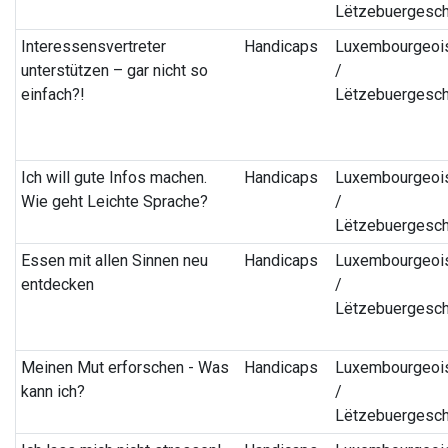
Lëtzebuergesc
Interessensvertreter
Handicaps
Luxembourgeoi
unterstützen – gar nicht so
/
einfach?!
Lëtzebuergesc
Ich will gute Infos machen.
Handicaps
Luxembourgeoi
Wie geht Leichte Sprache?
/
Lëtzebuergesc
Essen mit allen Sinnen neu
Handicaps
Luxembourgeoi
entdecken
/
Lëtzebuergesc
Meinen Mut erforschen - Was
Handicaps
Luxembourgeoi
kann ich?
/
Lëtzebuergesc