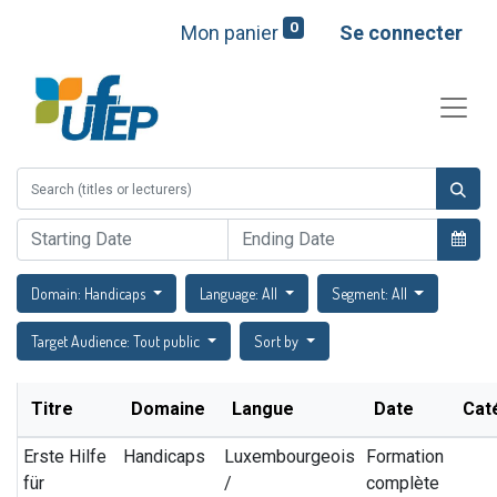
0
Mon panier
Se connecter
Domain: Handicaps
Language: All
Segment: All
Target Audience: Tout public
Sort by
Titre
Domaine
Langue
Date
Cat
Erste Hilfe
Handicaps
Luxembourgeois
Formation
für
/
complète