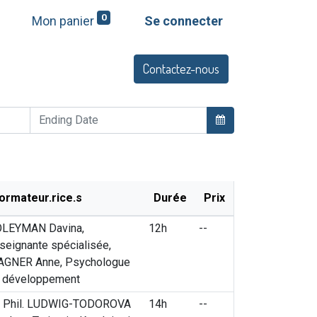
0
Mon panier
Se connecter
Contactez-nous
Q
Offres et services
ormateur.rice.s
Durée
Prix
LEYMAN Davina,
12h
--
seignante spécialisée,
GNER Anne, Psychologue
 développement
. Phil. LUDWIG-TODOROVA
14h
--