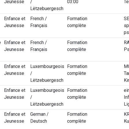
Jeunesse
/
03:00
Te
Lëtzebuergesch
Enfance et
French /
Formation
SE
Jeunesse
Français
complète
sp
ps
e
Enfance et
French /
Formation
RA
Jeunesse
Français
complète
Ps
Enfance et
Luxembourgeois
Formation
MO
Jeunesse
/
complète
Ta
Lëtzebuergesch
Ki
Enfance et
Luxembourgeois
Formation
ei
Jeunesse
/
complète
In
Lëtzebuergesch
Li
Enfance et
German /
Formation
KR
Jeunesse
Deutsch
complète
Ku