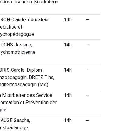
odora, Trainerin, Kursleiterin
RON Claude, éducateur
14h
--
écialisé et
ychopédagogue
UCHS Josiane,
14h
--
ychomotricienne
RIS Carole, Diplom-
14h
--
nzpädagogin, BRETZ Tina,
ndheitspädagogin (MA)
n Mitarbeiter des Service
14h
--
formation et Prévention der
gue
AUSE Sascha,
14h
--
nstpädagoge