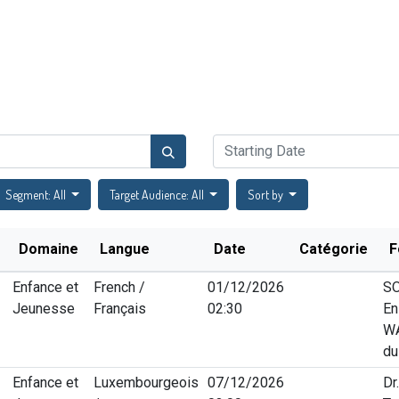
Catalogue de formations
Actualités
Évènements
FA
Segment: All
Target Audience: All
Sort by
Domaine
Langue
Date
Catégorie
F
Enfance et
French /
01/12/2026
SO
Jeunesse
Français
02:30
En
WA
du
Enfance et
Luxembourgeois
07/12/2026
Dr