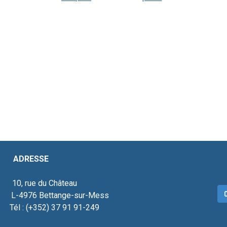
ESSE
, rue du Château
C
976 Bettange-sur-Mess
 : (+352) 37 91 91-249
ecteur social.