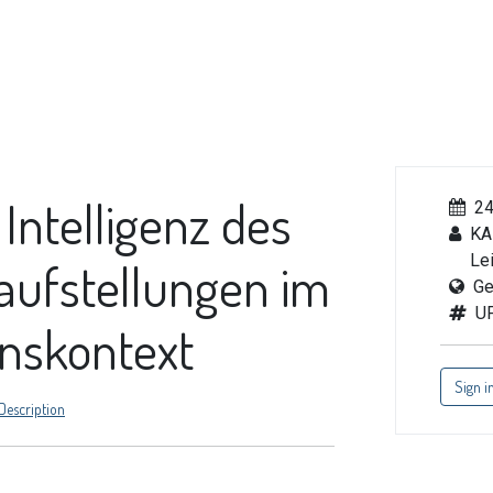
Catalogue de formations
Actualités
Évènements
FA
Intelligenz des
24
KA
Lei
aufstellungen im
Ge
U
onskontext
Sign i
Description