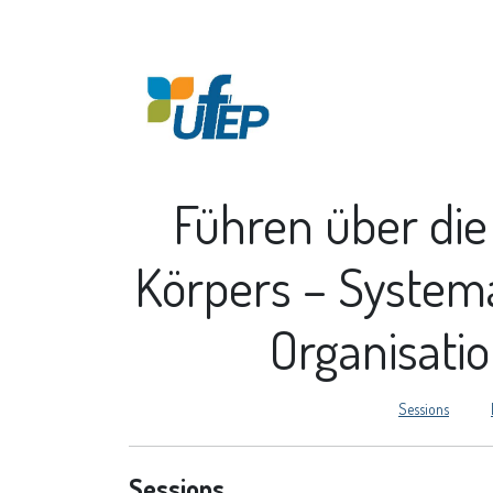
Accueil
À propos
Führen über die 
Körpers – System
Organisati
Sessions
Sessions