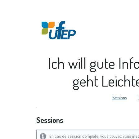
Accueil
À propos
Ich will gute In
geht Leicht
Sessions
Sessions
En cas de session complète, vous pouvez vous inscri