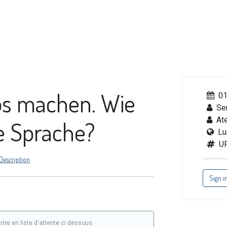
Catalogue de formations
Actualités
Évènements
FA
fos machen. Wie
01
Se
Ate
e Sprache?
Lu
U
Description
Sign i
re en liste d'attente ci dessous.