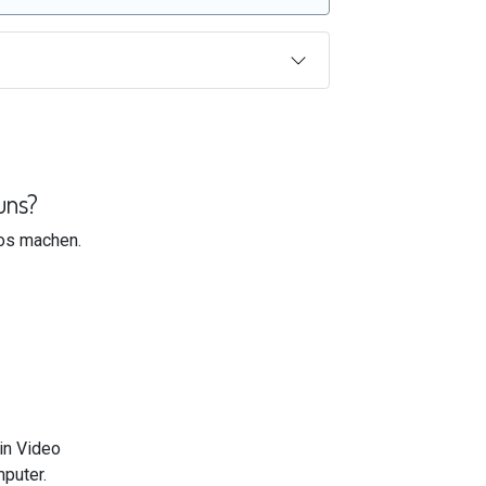
uns?
os machen.
ein Video
puter.