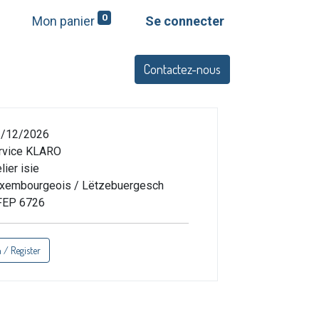
0
Mon panier
Se connecter
Contactez-nous
Q
Offres et services
/12/2026
rvice KLARO
lier isie
xembourgeois / Lëtzebuergesch
FEP 6726
n / Register