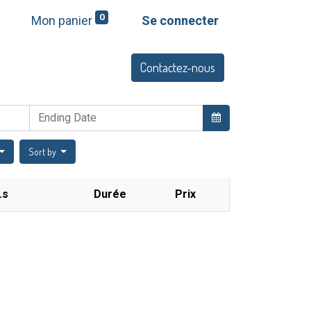
0
Mon panier
Se connecter
Contactez-nous
Q
Offres et services
Sort by
.s
Durée
Prix