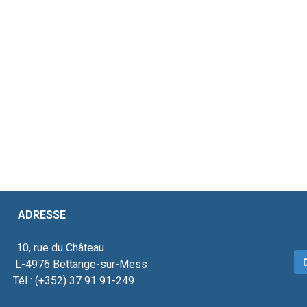
ESSE
, rue du Château
C
976 Bettange-sur-Mess
 : (+352) 37 91 91-249
ecteur social.