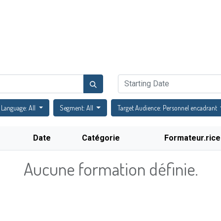
Catalogue de formations
Actualités
Évènements
FA
Language: All
Segment: All
Target Audience: Personnel encadrant
Date
Catégorie
Formateur.rice
Aucune formation définie.