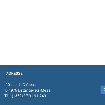
ESSE
, rue du Château
C
976 Bettange-sur-Mess
 : (+352) 37 91 91-249
ecteur social.