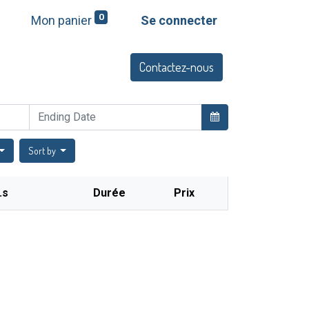
0
Mon panier
Se connecter
Contactez-nous
Q
Offres et services
Sort by
.s
Durée
Prix