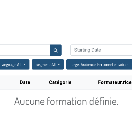
Catalogue de formations
Actualités
Évènements
FA
Language: All
Segment: All
Target Audience: Personnel encadrant
Date
Catégorie
Formateur.rice
Aucune formation définie.