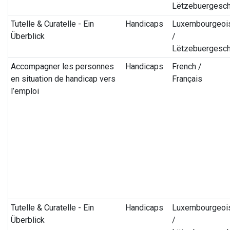
Lëtzebuergesc
Tutelle & Curatelle - Ein
Handicaps
Luxembourgeoi
Überblick
/
Lëtzebuergesc
Accompagner les personnes
Handicaps
French /
en situation de handicap vers
Français
l’emploi
Tutelle & Curatelle - Ein
Handicaps
Luxembourgeoi
Überblick
/