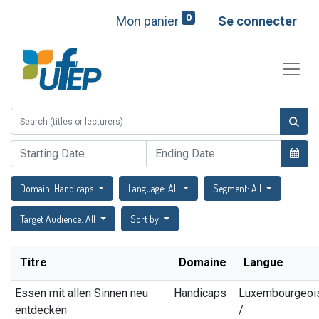
0
Mon panier
Se connecter
Domain: Handicaps
Language: All
Segment: All
Target Audience: All
Sort by
Titre
Domaine
Langue
Essen mit allen Sinnen neu
Handicaps
Luxembourgeoi
entdecken
/