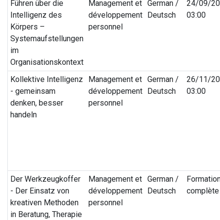
Führen über die
Management et
German /
24/09/2
Intelligenz des
développement
Deutsch
03:00
Körpers –
personnel
Systemaufstellungen
im
Organisationskontext
Kollektive Intelligenz
Management et
German /
26/11/2
- gemeinsam
développement
Deutsch
03:00
denken, besser
personnel
handeln
Der Werkzeugkoffer
Management et
German /
Formatio
- Der Einsatz von
développement
Deutsch
complète
kreativen Methoden
personnel
in Beratung, Therapie