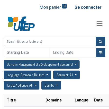
0
Mon panier
Se connecter
Domain: Management et développement personnel
Language: German / Deutsch
Segment: All
Target Audience: All
Sort by
Titre
Domaine
Langue
Date