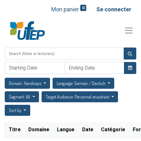
0
Mon panier
Se connecter
Domain: Handicaps
Language: German / Deutsch
Segment: All
Target Audience: Personnel encadrant
Sort by
Titre
Domaine
Langue
Date
Catégorie
For