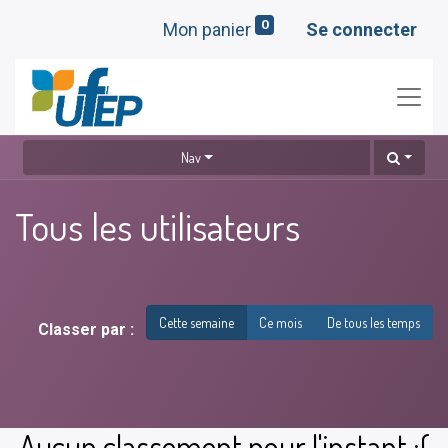
0
Mon panier
Se connecter
Nav
Tous les utilisateurs
Cette semaine
Ce mois
De tous les temps
Classer par :
Aucun classement pour l'instant :(