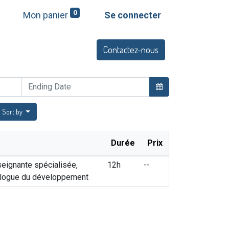
0
Mon panier
Se connecter
Contactez-nous
Q
Offres et services
Sort by
Durée
Prix
ignante spécialisée,
12h
--
logue du développement