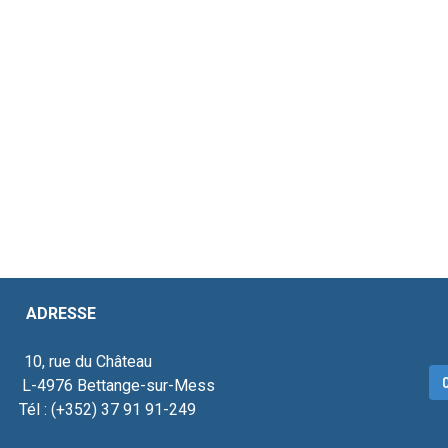
ESSE
, rue du Château
C
976 Bettange-sur-Mess
 : (+352) 37 91 91-249
ecteur social.