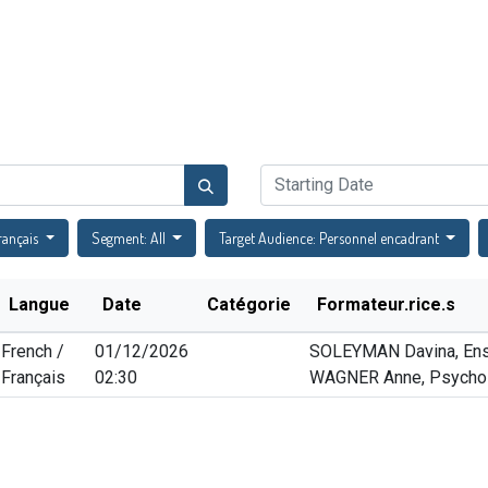
Catalogue de formations
Actualités
Évènements
FA
rançais
Segment: All
Target Audience: Personnel encadrant
Langue
Date
Catégorie
Formateur.rice.s
French /
01/12/2026
SOLEYMAN Davina, Ense
Français
02:30
WAGNER Anne, Psycho