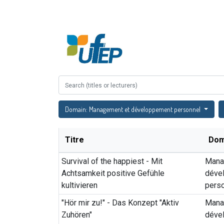
Accueil
À propos
Domain: Management et développement personnel
Titre
Dom
Survival of the happiest - Mit
Mana
Achtsamkeit positive Gefühle
déve
kultivieren
pers
"Hör mir zu!" - Das Konzept "Aktiv
Mana
Zuhören"
déve