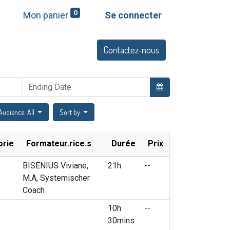
0
Mon panier
Se connecter
Contactez-nous
Q
Offres et services
Audience: All
Sort by
orie
Formateur.rice.s
Durée
Prix
BISENIUS Viviane,
21h
--
M.A, Systemischer
Coach
10h
--
30mins