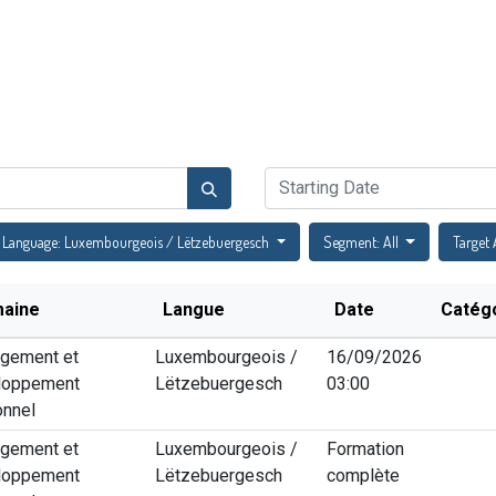
Catalogue de formations
Actualités
Évènements
FA
Language: Luxembourgeois / Lëtzebuergesch
Segment: All
Target 
aine
Langue
Date
Catég
gement et
Luxembourgeois /
16/09/2026
loppement
Lëtzebuergesch
03:00
onnel
gement et
Luxembourgeois /
Formation
loppement
Lëtzebuergesch
complète