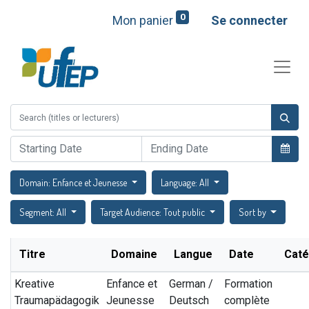
0
Mon panier
Se connecter
Domain: Enfance et Jeunesse
Language: All
Segment: All
Target Audience: Tout public
Sort by
Titre
Domaine
Langue
Date
Caté
Kreative
Enfance et
German /
Formation
Traumapädagogik
Jeunesse
Deutsch
complète