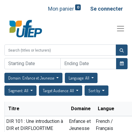
0
Mon panier
Se connecter
Domain: Enfance et Jeunesse
Language: All
Segment: All
Target Audience: All
Sort by
Titre
Domaine
Langue
DIR 101 : Une introduction à
Enfance et
French /
DIR et DIRFLOORTIME
Jeunesse
Français