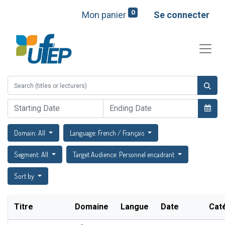
0
Mon panier
Se connecter
Domain: All
Language: French / Français
Segment: All
Target Audience: Personnel encadrant
Sort by
Titre
Domaine
Langue
Date
Cat