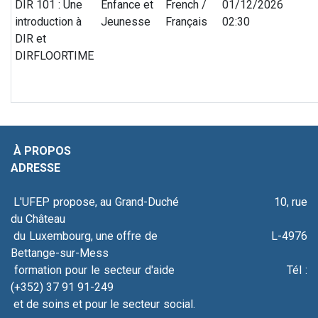
DIR 101 : Une
Enfance et
French /
01/12/2026
introduction à
Jeunesse
Français
02:30
DIR et
DIRFLOORTIME
À PROPOS
ADRESSE
L'UFEP propose, au Grand-Duché 10, rue
du Château
du Luxembourg, une offre de L-4976
Bettange-sur-Mess
formation pour le secteur d'aide Tél :
(+352) 37 91 91-249
et de soins et pour le secteur social.