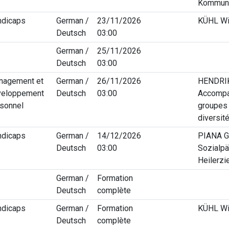
Kommuni
ndicaps
German /
23/11/2026
KÜHL Wi
Deutsch
03:00
German /
25/11/2026
Deutsch
03:00
nagement et
German /
26/11/2026
HENDRIKS
veloppement
Deutsch
03:00
Accompa
sonnel
groupes 
diversité
ndicaps
German /
14/12/2026
PIANA Gi
Deutsch
03:00
Sozialpä
Heilerzi
German /
Formation
Deutsch
complète
ndicaps
German /
Formation
KÜHL Wi
Deutsch
complète