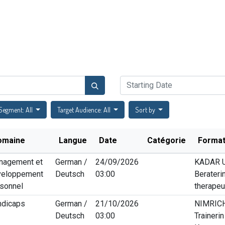
Catalogue de formations
Actualités
Évènements
FA
Segment: All
Target Audience: All
Sort by
omaine
Langue
Date
Catégorie
Format
nagement et
German /
24/09/2026
KADAR U
veloppement
Deutsch
03:00
Beraterin
sonnel
therapeu
ndicaps
German /
21/10/2026
NIMRICH 
Deutsch
03:00
Trainerin