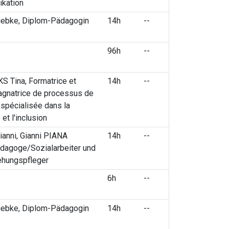
kation
ebke, Diplom-Pädagogin
14h
--
96h
--
 Tina, Formatrice et
14h
--
gnatrice de processus de
spécialisée dans la
 et l'inclusion
anni, Gianni PIANA
14h
--
dagoge/Sozialarbeiter und
ehungspfleger
6h
--
ebke, Diplom-Pädagogin
14h
--