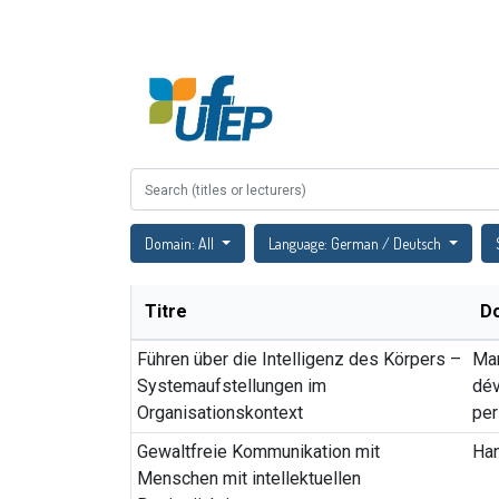
Accueil
À propos
Domain: All
Language: German / Deutsch
Titre
D
Führen über die Intelligenz des Körpers –
Ma
Systemaufstellungen im
dé
Organisationskontext
per
Gewaltfreie Kommunikation mit
Ha
Menschen mit intellektuellen