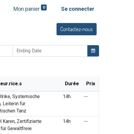
0
Mon panier
Se connecter
Contactez-nous
Q
Offres et services
eur.rice.s
Durée
Prix
lrike, Systemische
14h
--
, Leiterin für
tischen Tanz
Karen, Zertifizierte
14h
--
 für Gewaltfreie