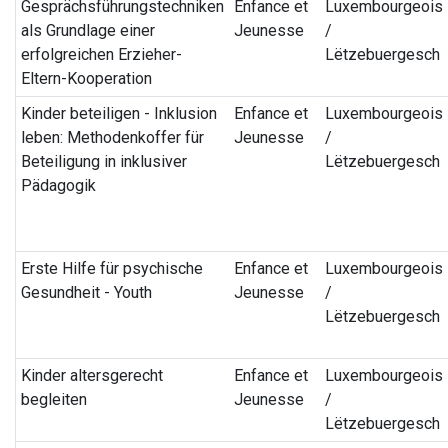
Gesprächsführungstechniken
Enfance et
Luxembourgeois
als Grundlage einer
Jeunesse
/
erfolgreichen Erzieher-
Lëtzebuergesch
Eltern-Kooperation
Kinder beteiligen - Inklusion
Enfance et
Luxembourgeois
leben: Methodenkoffer für
Jeunesse
/
Beteiligung in inklusiver
Lëtzebuergesch
Pädagogik
Erste Hilfe für psychische
Enfance et
Luxembourgeois
Gesundheit - Youth
Jeunesse
/
Lëtzebuergesch
Kinder altersgerecht
Enfance et
Luxembourgeois
begleiten
Jeunesse
/
Lëtzebuergesch