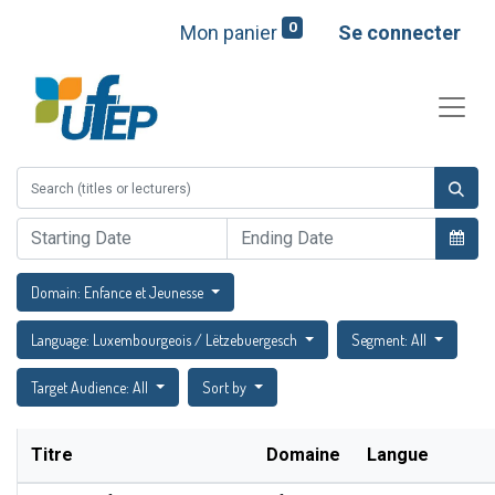
0
Mon panier
Se connecter
Domain: Enfance et Jeunesse
Language: Luxembourgeois / Lëtzebuergesch
Segment: All
Target Audience: All
Sort by
Titre
Domaine
Langue