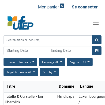
0
Mon panier
Se connecter
Domain: Handicaps
Language: All
Segment: All
Target Audience: All
Sort by
Titre
Domaine
Langue
Tutelle & Curatelle - Ein
Handicaps
Luxembourgeoi
Überblick
/