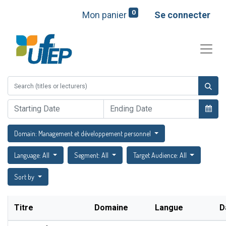
0
Mon panier
Se connecter
Domain: Management et développement personnel
Language: All
Segment: All
Target Audience: All
Sort by
Titre
Domaine
Langue
D