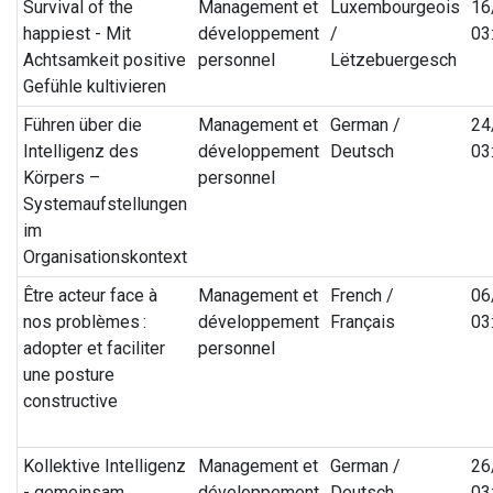
Survival of the
Management et
Luxembourgeois
16
happiest - Mit
développement
/
03
Achtsamkeit positive
personnel
Lëtzebuergesch
Gefühle kultivieren
Führen über die
Management et
German /
24
Intelligenz des
développement
Deutsch
03
Körpers –
personnel
Systemaufstellungen
im
Organisationskontext
Être acteur face à
Management et
French /
06
nos problèmes :
développement
Français
03
adopter et faciliter
personnel
une posture
constructive
Kollektive Intelligenz
Management et
German /
26
- gemeinsam
développement
Deutsch
03