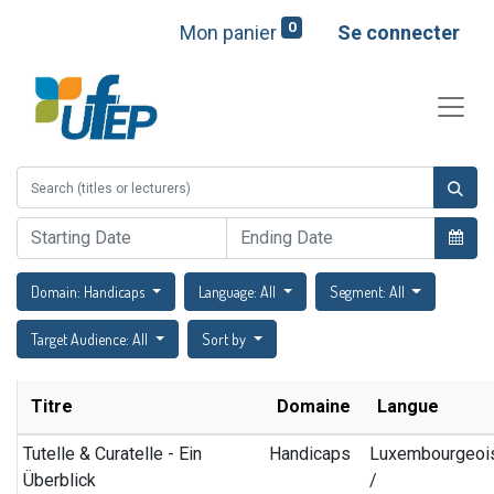
0
Mon panier
Se connecter
Domain: Handicaps
Language: All
Segment: All
Target Audience: All
Sort by
Titre
Domaine
Langue
Tutelle & Curatelle - Ein
Handicaps
Luxembourgeoi
Überblick
/