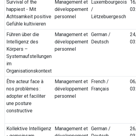
Survival of the
Management et
Luxembourgeois
16
happiest - Mit
développement
/
03
Achtsamkeit positive
personnel
Lëtzebuergesch
Gefühle kultivieren
Führen über die
Management et
German /
24
Intelligenz des
développement
Deutsch
03
Körpers –
personnel
Systemaufstellungen
im
Organisationskontext
Être acteur face à
Management et
French /
06
nos problèmes :
développement
Français
03
adopter et faciliter
personnel
une posture
constructive
Kollektive Intelligenz
Management et
German /
26
- gemeinsam
développement
Deutsch
03