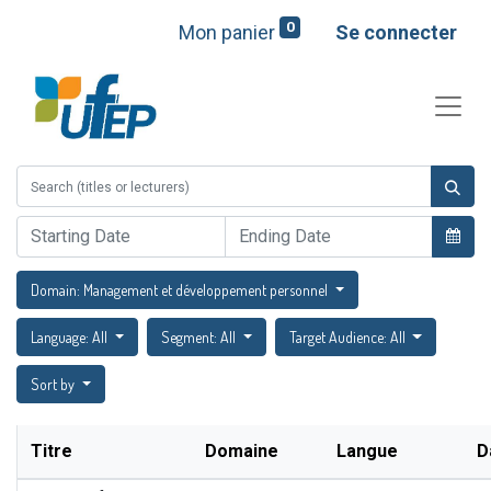
0
Mon panier
Se connecter
Domain: Management et développement personnel
Language: All
Segment: All
Target Audience: All
Sort by
Titre
Domaine
Langue
D