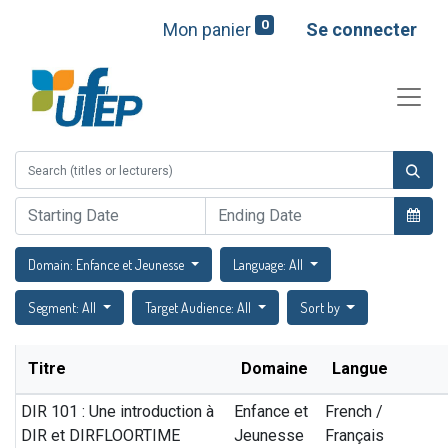
0
Mon panier
Se connecter
Domain: Enfance et Jeunesse
Language: All
Segment: All
Target Audience: All
Sort by
Titre
Domaine
Langue
DIR 101 : Une introduction à
Enfance et
French /
DIR et DIRFLOORTIME
Jeunesse
Français